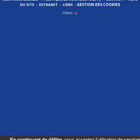
GESTION DES COOKIES
DU SITE
-
EXTRANET
-
LIENS
-
Clikeo
En continuant de défiler,
vous acceptez l'utilisation de services