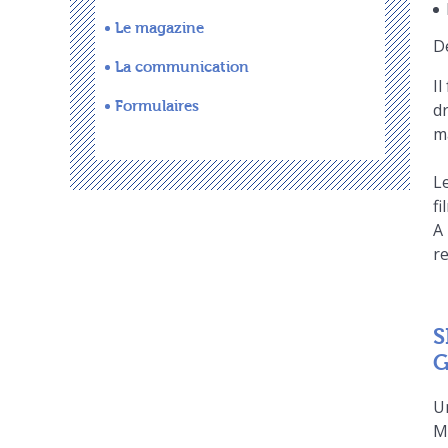
Le magazine
D
La communication
I
Formulaires
dr
ma
L
fi
A 
re
S
G
U
Me