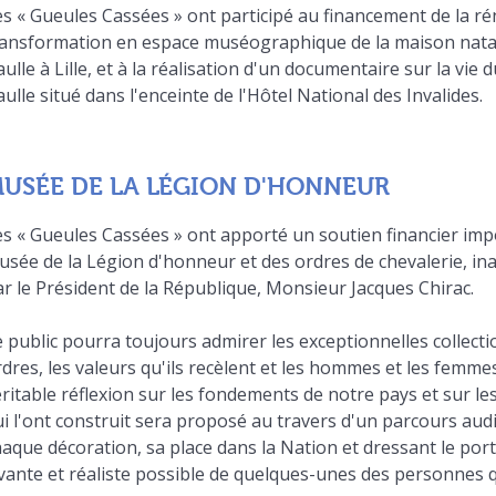
s « Gueules Cassées » ont participé au financement de la ré
ransformation en espace muséographique de la maison nata
ulle à Lille, et à la réalisation d'un documentaire sur la vie 
ulle situé dans l'enceinte de l'Hôtel National des Invalides.
USÉE DE LA LÉGION D'HONNEUR
es « Gueules Cassées » ont apporté un soutien financier imp
usée de la Légion d'honneur et des ordres de chevalerie, i
r le Président de la République, Monsieur Jacques Chirac.
 public pourra toujours admirer les exceptionnelles collectio
dres, les valeurs qu'ils recèlent et les hommes et les femme
ritable réflexion sur les fondements de notre pays et sur les
i l'ont construit sera proposé au travers d'un parcours audio
aque décoration, sa place dans la Nation et dressant le portr
vante et réaliste possible de quelques-unes des personnes q