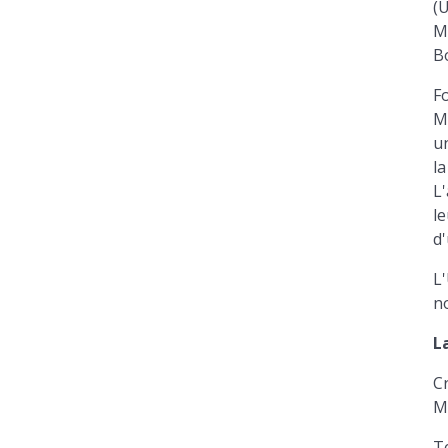
(
M
B
F
M
u
la
L
le
d
L
n
L
C
M
Te