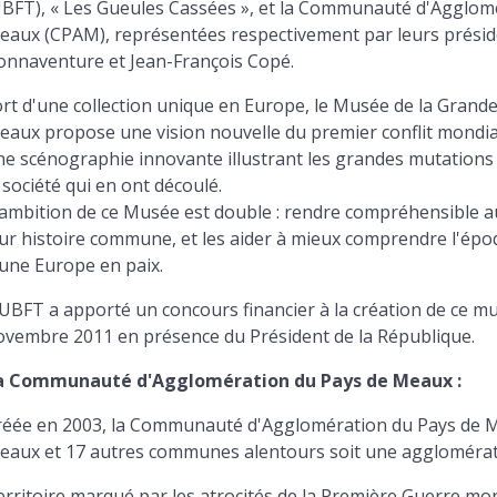
UBFT), « Les Gueules Cassées », et la Communauté d'Agglom
eaux (CPAM), représentées respectivement par leurs présid
onnaventure et Jean-François Copé.
ort d'une collection unique en Europe, le Musée de la Grand
eaux propose une vision nouvelle du premier conflit mondial
ne scénographie innovante illustrant les grandes mutation
 société qui en ont découlé.
'ambition de ce Musée est double : rendre compréhensible au
ur histoire commune, et les aider à mieux comprendre l'époq
'une Europe en paix.
'UBFT a apporté un concours financier à la création de ce m
ovembre 2011 en présence du Président de la République.
a Communauté d'Agglomération du Pays de Meaux :
réée en 2003, la Communauté d'Agglomération du Pays de M
eaux et 17 autres communes alentours soit une agglomérati
rritoire marqué par les atrocités de la Première Guerre mon