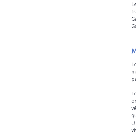
Le
t
Ga
Ga
M
L
m
pa
Le
or
vé
qu
ch
vi