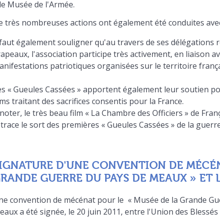
le Musée de l'Armée.
e très nombreuses actions ont également été conduites avec
l faut également souligner qu'au travers de ses délégations
apeaux, l'association participe très activement, en liaison ave
nifestations patriotiques organisées sur le territoire franç
es « Gueules Cassées » apportent également leur soutien pou
lms traitant des sacrifices consentis pour la France.
noter, le très beau film « La Chambre des Officiers » de Fr
trace le sort des premières « Gueules Cassées » de la guerr
IGNATURE D'UNE CONVENTION DE MÉCÉN
RANDE GUERRE DU PAYS DE MEAUX » ET L
ne convention de mécénat pour le « Musée de la Grande Gue
aux a été signée, le 20 juin 2011, entre l'Union des Blessés 